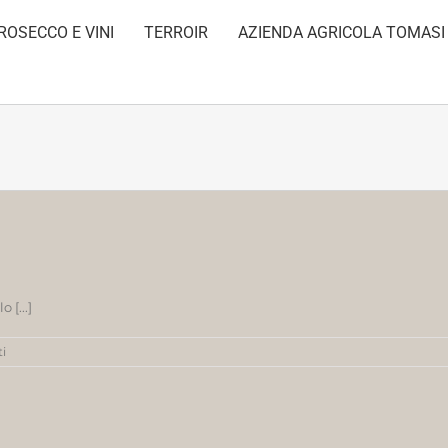
ROSECCO E VINI
TERROIR
AZIENDA AGRICOLA TOMASI
 [...]
su
i
Ciao
mondo!