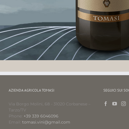
AZIENDA AGRICOLA TOMASI
SEGUICI SUI SO
Via Borgo Molini, 68 - 31020 Corbanese –
Tarzo/TV
Phone:
+39 339 6046096
Email:
tomasi.vini@gmail.com