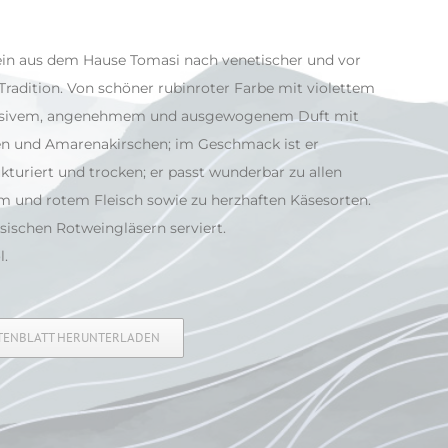
ein aus dem Hause Tomasi nach venetischer und vor
 Tradition. Von schöner rubinroter Farbe mit violettem
nsivem, angenehmem und ausgewogenem Duft mit
n und Amarenakirschen; im Geschmack ist er
kturiert und trocken; er passt wunderbar zu allen
m und rotem Fleisch sowie zu herzhaften Käsesorten.
assischen Rotweingläsern serviert.
l.
ATENBLATT HERUNTERLADEN