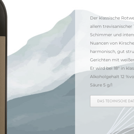
Der klassische Rotw
allem trevisanischer
Schimmer und inte
Nuancen von Kirsche
harmonisch, gut stru
Gerichten mit weiße
Er wird bei 18° in kl
Alkoholgehalt 12 %vo
Säure 5 g/l
DAS TECHNISCHE D