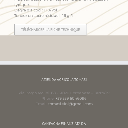
typique.
Degré d’alcool : 11 % vol
Teneur en sucre résiduel : 16 gr/l
TÉLÉCHARGER LA FICHE TECHNIQUE
AZIENDA AGRICOLA TOMASI
Via Borgo Molini, 68 - 31020 Corbanese – Tarzo/TV
Phone:
+39 339 6046096
Email:
tomasi.vini@gmail.com
CAMPAGNA FINANZIATA DA