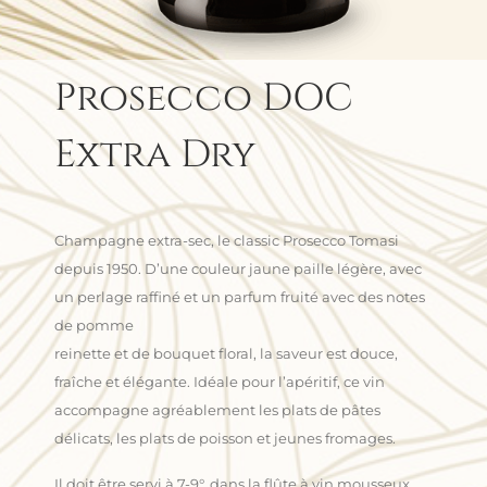
Prosecco DOC
Extra Dry
Champagne extra-sec, le classic Prosecco Tomasi
depuis 1950. D’une couleur jaune paille légère, avec
un perlage raffiné et un parfum fruité avec des notes
de pomme
reinette et de bouquet floral, la saveur est douce,
fraîche et élégante. Idéale pour l’apéritif, ce vin
accompagne agréablement les plats de pâtes
délicats, les plats de poisson et jeunes fromages.
Il doit être servi à 7-9°, dans la flûte à vin mousseux