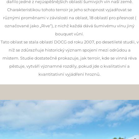
dařilo jedné z nejúspěšnějších oblastí šumivých vín naší země.
Charakteristikou tohoto terroir je jeho schopnost vyjadřovat se
různými proměnami v závislosti na oblast, 18 oblastí pro přesnost (
označované jako „Rive“), z nichž každá dává šumivému vínu jiný
bouquet vůní.
Tato oblast se stala oblastí DOCG od roku 2007, po desetileté studii, v
níž se zdůrazňuje historický význam spojení mezi odrůdou a
místem. Studie dostatečně prokazuje, jak terroir, kde se vinná réva
pěstuje, vytváří významné rozdíly, pokud jde o kvalitativní a
kvantitativní vyjádření hroznů.