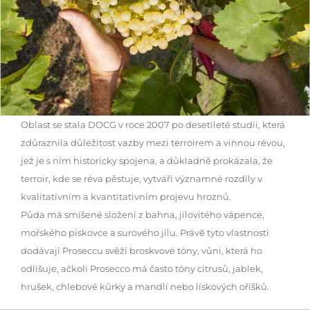
Oblast se stala DOCG v roce 2007 po desetileté studii, která
zdůraznila důležitost vazby mezi terroirem a vinnou révou,
jež je s ním historicky spojena, a důkladně prokázala, že
terroir, kde se réva pěstuje, vytváří významné rozdíly v
kvalitativním a kvantitativním projevu hroznů.
Půda má smíšené složení z bahna, jílovitého vápence,
mořského pískovce a surového jílu. Právě tyto vlastnosti
dodávají Proseccu svěží broskvové tóny, vůni, která ho
odlišuje, ačkoli Prosecco má často tóny citrusů, jablek,
hrušek, chlebové kůrky a mandlí nebo lískových oříšků.