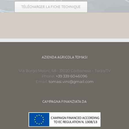
TÉLÉCHARGER LA FICHE TECHNIQUE
AZIENDA AGRICOLA TOMASI
Via Borgo Molini, 68 - 31020 Corbanese – Tarzo/TV
Phone:
+39 339 6046096
Email:
tomasi.vini@gmail.com
CAMPAGNA FINANZIATA DA