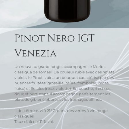
Pinot Nero IGT
Venezia
Un nouveau grand rouge accompagne le Merlot
classique de Tomasi. De couleur rubis avec des reflets
violets, le Pinot Noir a un bouquet caractérisé par des
nuances fruitées (groseille, mûre, framboise, cerise,
fraise) et florales (rose, violette). En bouche, il est sec,
doux et persistant. Il accompagne parfaitement les
plats de gibier élaborés et les fromages affinés.
Il doit être servi à 21° C, dans des verres à vin rouge
classiques.
Taux d’alcool 11 % vol.