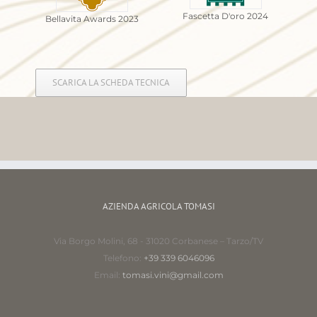
Fascetta D'oro 2024
Bellavita Awards 2023
SCARICA LA SCHEDA TECNICA
AZIENDA AGRICOLA TOMASI
Via Borgo Molini, 68 - 31020 Corbanese – Tarzo/TV
Telefono:
+39 339 6046096
Email:
tomasi.vini@gmail.com