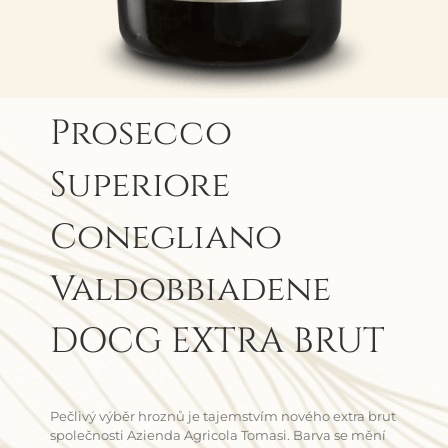
Prosecco
Superiore
Conegliano
Valdobbiadene
DOCG EXTRA BRUT
Pečlivý výběr hroznů je tajemstvím nového extra brut
společnosti Azienda Agricola Tomasi. Barva se mění