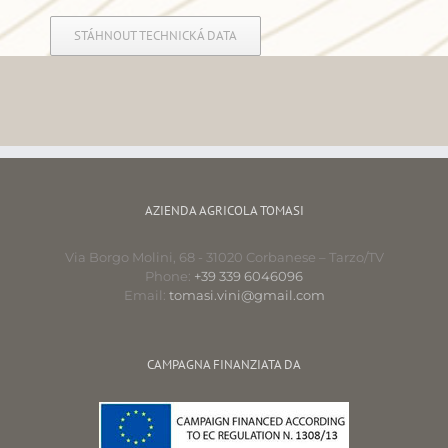
STÁHNOUT TECHNICKÁ DATA
AZIENDA AGRICOLA TOMASI
Via Borgo Molini, 68 - 31020 Corbanese – Tarzo/TV
Phone:
+39 339 6046096
Email:
tomasi.vini@gmail.com
CAMPAGNA FINANZIATA DA