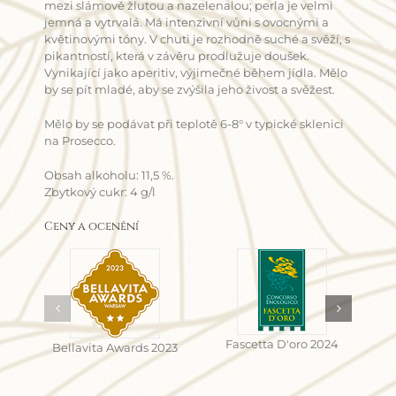
mezi slámově žlutou a nazelenalou; perla je velmi
jemná a vytrvalá. Má intenzivní vůni s ovocnými a
květinovými tóny. V chuti je rozhodně suché a svěží, s
pikantností, která v závěru prodlužuje doušek.
Vynikající jako aperitiv, výjimečné během jídla. Mělo
by se pít mladé, aby se zvýšila jeho živost a svěžest.
Mělo by se podávat při teplotě 6-8° v typické sklenici
na Prosecco.
Obsah alkoholu: 11,5 %.
Zbytkový cukr: 4 g/l
Ceny a ocenění
Fascetta D'oro 2024
Bellavita Awards 2023